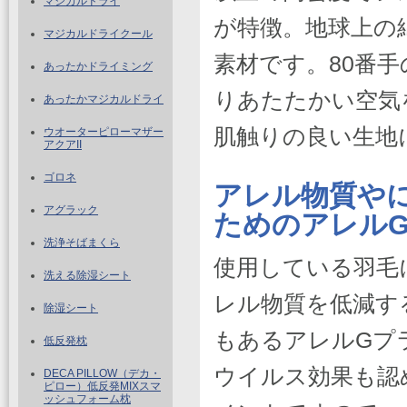
マジカルドライ
が特徴。地球上の
マジカルドライクール
素材です。80番
あったかドライミング
りあたたかい空気
あったかマジカルドライ
肌触りの良い生地
ウオーターピローマザー
アクアII
ゴロネ
アレル物質や
アグラック
ためのアレル
洗浄そばまくら
使用している羽毛
洗える除湿シート
レル物質を低減す
除湿シート
もあるアレルGプ
低反発枕
ウイルス効果も認
DECA PILLOW（デカ・
ピロー）低反発MIXスマ
ッシュフォーム枕