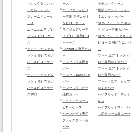
マジックダウン カ
ース
モデル・ウィーン
ンガルーデュベ
ハーフボディピロ
睡眠ファンデーション
フレームピローケ
ー専用 ギザコット
ネムレルトッパー
ース
ンピローケース
NEW
フォー ユア ネッ
エマニュエラ ガレ
ラグジュアリーア
ク ピロー専用カバー
ッツィ ピローケー
イ ピロー専用ピロ
NEW フォーユアネック
ス
ーケース
ピロー 専用ビキニカバ
エマニュエラ ガレ
Comfort U 専用カバ
ー
ッツィ 掛け布団カ
ー
フォー ユア ネック ピ
バー＆ピローケー
テンセル混布団カ
ロー専用替えカバー
ス
バー
フォー ユア ネック ピ
エマニュエラ ガレ
テンセル100％枕カ
ロー専用カバー
ッツィ 掛け布団カ
バー
フォー・ユア・ヒップ
バー＆ピローケー
テンセル混ドビー
替えカバー
ス2021
織枕カバー
ハイブリッド・マット
コットンテンセル
レス
ピローケース
ハイブリットマットレ
ハーフボディ専用
ス用テンセル混シーツ
フェイクファーカ
バー