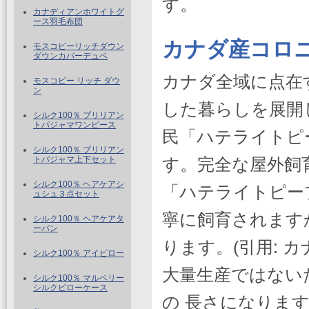
す。
カナディアンホワイトグ
ース羽毛布団
カナダ産コロ
モスコビーリッチダウン
ダウンカバーデュベ
カナダ全域に点在
モスコビー リッチ ダウ
ン
した暮らしを展開
シルク100％ ブリリアン
トパジャマワンピース
民「ハテライトピ
シルク100％ ブリリアン
トパジャマ上下セット
す。完全な屋外飼
シルク100％ ヘアケアシ
「ハテライトピー
ュシュ３点セット
寧に飼育されます
シルク100％ ヘアケアタ
ーバン
ります。(引用: カ
シルク100％ アイピロー
大量生産ではない
シルク100％ マルベリー
シルクピローケース
の 長さになりま