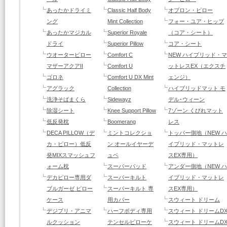
あったかドライミ
Classic Half Body
オブロン・ピロー
ング
Mint Collection
フォー・ユア・ヒップ
あったかマジカル
Superior Royale
（コア・シート）
ドライ
Superior Pillow
コア・シート
ウオーターピロー
Comfort C
NEW ハイブリッド・マ
マザーアクアII
Comfort U
ットレスEX（エクスチ
ゴロネ
Comfort U DX Mint
ェンジ）
アグラック
Collection
ハイブリッドマット モ
洗浄そばまくら
Sidewayz
デル･ウィーン
除湿シート
Knee Support Pillow
7ゾーン くびれマット
低反発枕
Boomerang
レス
DECA PILLOW（デ
ミントコレクショ
トッパー側地（NEW ハ
カ・ピロー）低反
ン オールイヤーデ
イブリッド・マットレ
発MIXスマッシュフ
ュベ
スEX専用）
ォーム枕
スーパーパッド
アンダー側地（NEW ハ
デカピロー専用ダ
スーパーキルト
イブリッド・マットレ
ブルガーゼ ピロー
スーパーキルト 専
スEX専用）
ケース
用カバー
スウィート ドリーム
デジプリ・アニマ
ハーフボディ専用
スウィート ドリームD
ルクッション
テンセルピローケ
スウィート ドリームD