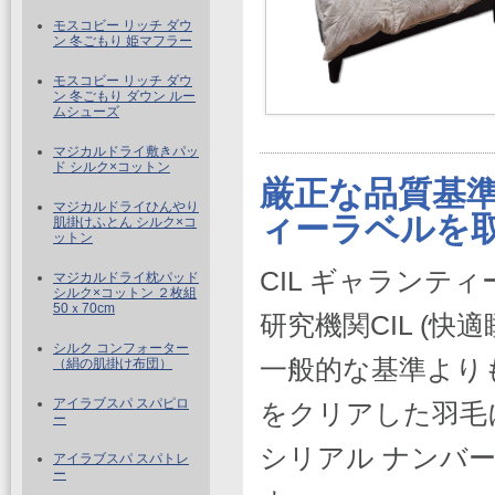
モスコビー リッチ ダウ
ン 冬ごもり 姫マフラー
モスコビー リッチ ダウ
ン 冬ごもり ダウン ルー
ムシューズ
マジカルドライ敷きパッ
ド シルク×コットン
厳正な品質基準
マジカルドライひんやり
ィーラベルを
肌掛けふとん シルク×コ
ットン
CIL ギャランテ
マジカルドライ枕パッド
シルク×コットン ２枚組
50ｘ70cm
研究機関CIL (
シルク コンフォーター
一般的な基準より
（絹の肌掛け布団）
アイラブスパ スパピロ
をクリアした羽毛
ー
シリアル ナンバ
アイラブスパ スパトレ
ー