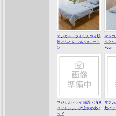
マジカルドライひんやり肌
マジカ
掛けふとん シルク×コット
ルク×
ン
70cm
マジカルドライ 除湿・消臭
マジカ
コットンシルク涼やか枕パ
敷パッド
ッド