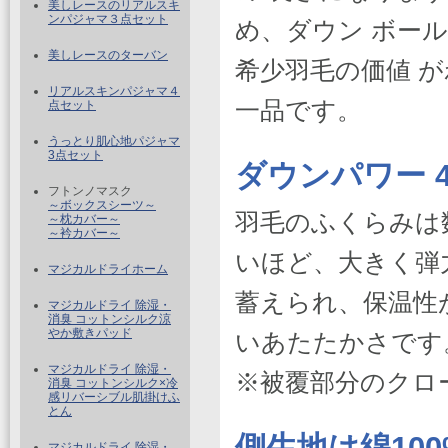
美しレースのリアルスキ
ンパジャマ３点セット
め、ダウン ボー
美しレースのターバン
希少羽毛の価値 
リアルスキンパジャマ４
一品です。
点セット
うっとり肌心地パジャマ
3点セット
ダウンパワー 40
フトンノマスク
～ボックスシーツ～
羽毛のふくらみは
～枕カバー～
～衿カバー～
いほど、大きく弾
マジカルドライホーム
蓄えられ、保温性
マジカルドライ 除湿・
消臭 コットンシルク涼
やか敷きパッド
いあたたかさです
マジカルドライ 除湿・
※被覆部分のクロー
消臭 コットンシルク×冷
感リバーシブル肌掛けふ
とん
側生地は綿10
マジカルドライ 除湿・