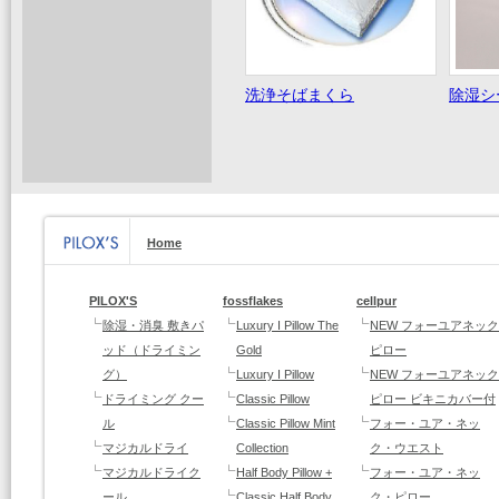
洗浄そばまくら
除湿シ
Home
PILOX'S
fossflakes
cellpur
除湿・消臭 敷きパ
Luxury I Pillow The
NEW フォーユアネック
ッド（ドライミン
Gold
ピロー
グ）
Luxury I Pillow
NEW フォーユアネック
ドライミング クー
Classic Pillow
ピロー ビキニカバー付
ル
Classic Pillow Mint
フォー・ユア・ネッ
マジカルドライ
Collection
ク・ウエスト
マジカルドライク
Half Body Pillow +
フォー・ユア・ネッ
ール
Classic Half Body
ク・ピロー