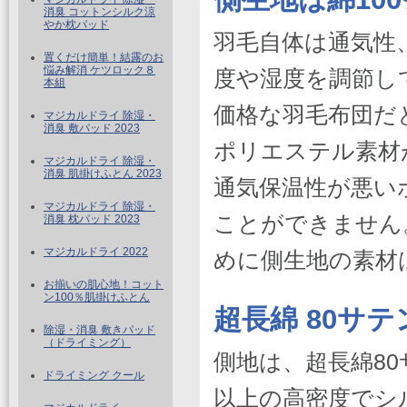
消臭 コットンシルク涼
やか枕パッド
羽毛自体は通気性
置くだけ簡単！結露のお
悩み解消 ケツロック８
度や湿度を調節し
本組
価格な羽毛布団だ
マジカルドライ 除湿・
消臭 敷パッド 2023
ポリエステル素材
マジカルドライ 除湿・
消臭 肌掛けふとん 2023
通気保温性が悪い
マジカルドライ 除湿・
ことができません
消臭 枕パッド 2023
マジカルドライ 2022
めに側生地の素材
お揃いの肌心地！コット
ン100％肌掛けふとん
超長綿 80サテ
除湿・消臭 敷きパッド
（ドライミング）
側地は、超長綿80
ドライミング クール
以上の高密度でシ