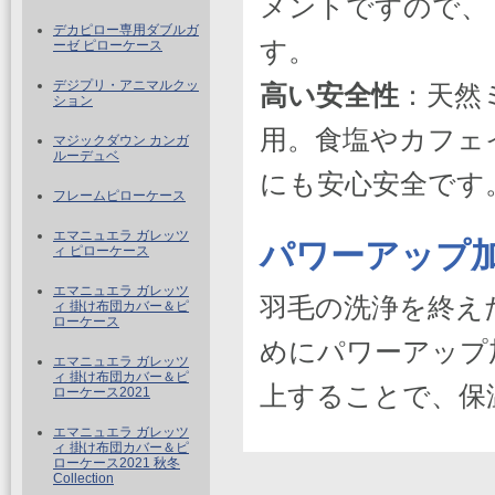
メントですので、
デカピロー専用ダブルガ
す。
ーゼ ピローケース
デジプリ・アニマルクッ
高い安全性
：天然
ション
用。食塩やカフェ
マジックダウン カンガ
ルーデュベ
にも安心安全です
フレームピローケース
エマニュエラ ガレッツ
パワーアップ
ィ ピローケース
エマニュエラ ガレッツ
羽毛の洗浄を終え
ィ 掛け布団カバー＆ピ
ローケース
めにパワーアップ
エマニュエラ ガレッツ
ィ 掛け布団カバー＆ピ
上することで、保
ローケース2021
エマニュエラ ガレッツ
ィ 掛け布団カバー＆ピ
ローケース2021 秋冬
Collection