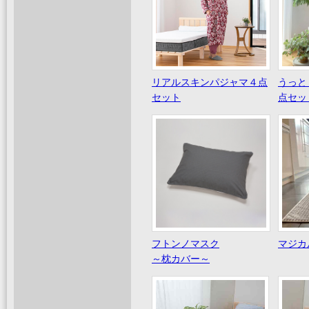
リアルスキンパジャマ４点
うっと
セット
点セッ
フトンノマスク
マジカ
～枕カバー～